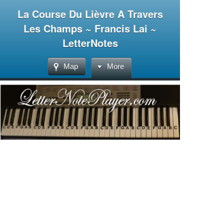
La Course Du Lièvre A Travers
Les Champs ~ Francis Lai ~
LetterNotes
Map
More